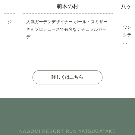
萌木の村
八ヶ
fe「ジ
人気ガーデンデザイナー ポール・スミザー
ワン
…
さんプロデュースで有名なナチュラルガー
クテ
デ…
…
詳しくはこちら
NAGOMI RESORT RUN YATSUGATAKE