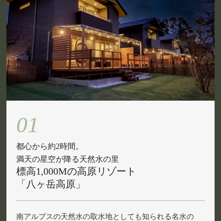
01
都心から約2時間。
満天の星空が降る天然水の里
標高1,000Mの高原リゾート
「八ヶ岳高原」
南アルプスの天然水の取水地としても知られる名水の