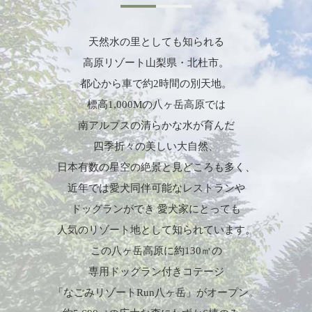
天然水の里としても知られる
高原リゾート山梨県・北杜市。
都心から車で約2時間の別天地。
標高1,000Mの八ヶ岳高原では
南アルプスの清らかな水が育んだ
四季折々の美しい大自然、
日本有数の星空の絶景と見どころも多く、
近年では愛犬同伴可能なレストランや
ドッグランができ
愛犬家にとっても
人気のリゾート地として知られています。
この八ヶ岳高原に約130㎡の
専用ドッグラン付きコテージ
「なごみリゾートRun八ヶ岳」がオープン。