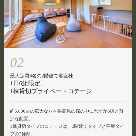
02
最大定員6名の2階建て客室棟
1日6組限定。
1棟貸切プライベートコテージ
約5,600㎡の広大な八ヶ岳高原の森の中にわずか6棟と贅
沢な配置。
1棟貸切タイプのコテージは、2階建てタイプと平屋タイ
プの2種類。