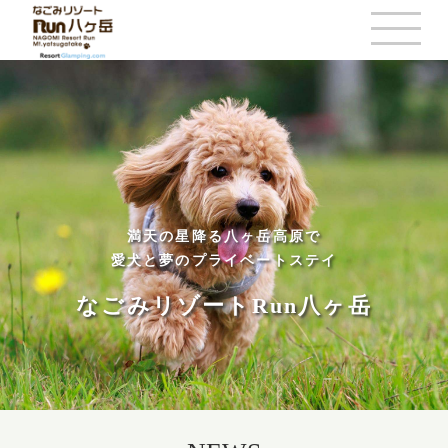
満天の星降る八ヶ岳高原で
愛犬と夢のプライベートステイ
なごみリゾートRun八ヶ岳