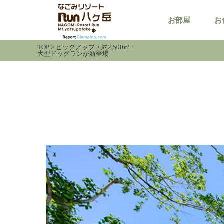
お部屋
お
TOP
>
ピックアップ
>
約2,500㎡！
大型ドッグランが新登場